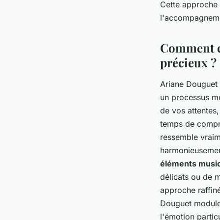
Cette approche g
l'accompagneme
Comment ce
précieux ?
Ariane Douguet
un processus mé
de vos attentes,
temps de compr
ressemble vraime
harmonieusement 
éléments musi
délicats ou de 
approche raffiné
Douguet module s
l'émotion partic