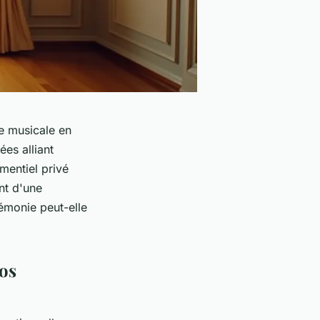
e musicale en
es alliant
mentiel privé
nt d'une
monie peut-elle
vos