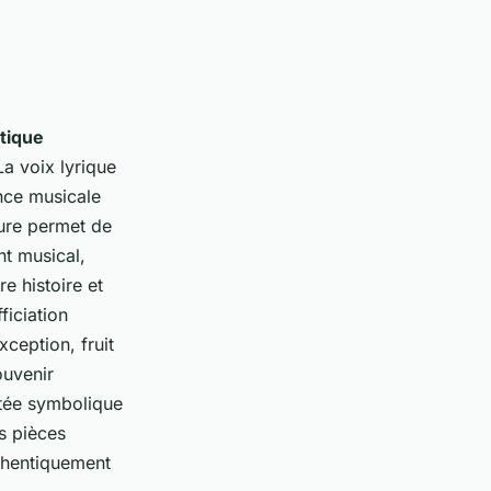
tique
a voix lyrique
nce musicale
sure permet de
t musical,
e histoire et
ficiation
xception, fruit
ouvenir
rtée symbolique
s pièces
uthentiquement