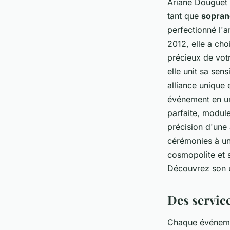
Ariane Douguet a
tant que
sopran
perfectionné l'a
2012, elle a cho
précieux de votr
elle unit sa se
alliance unique
événement en un
parfaite, module
précision d'une
cérémonies à un
cosmopolite et s
Découvrez son 
Des servic
Chaque événeme