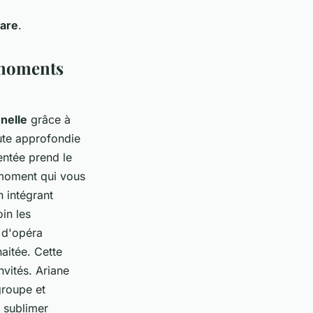
rare
.
 moments
nelle
grâce à
ute approfondie
entée prend le
moment qui vous
 intégrant
in les
s d'opéra
aitée. Cette
nvités. Ariane
groupe et
e sublimer