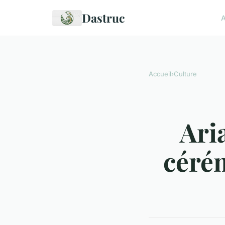
Dastruc
A
Accueil
›
Culture
Ari
céré