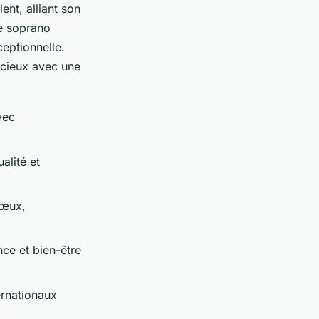
nt, alliant son
de soprano
eptionnelle.
écieux avec une
vec
alité et
vœux,
nce et bien-être
ernationaux