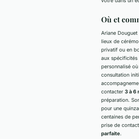
vôtre dans un é
Où et comme
Ariane Douguet i
lieux de cérémo
privatif ou en 
aux spécificité
personnalisé où
consultation ini
accompagnement 
contacter
3 à 6
préparation. Son
pour une quinzai
centaines de pe
prise de contact
parfaite
.