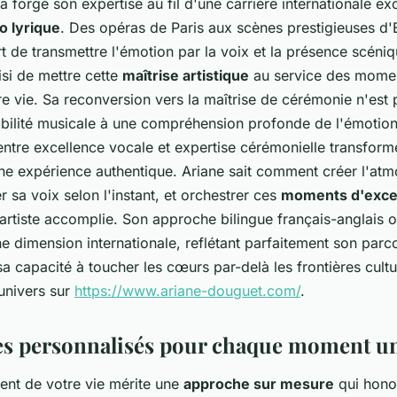
 forgé son expertise au fil d'une carrière internationale ex
o lyrique
. Des opéras de Paris aux scènes prestigieuses d'
rt de transmettre l'émotion par la voix et la présence scéni
isi de mettre cette
maîtrise artistique
au service des momen
e vie. Sa reconversion vers la maîtrise de cérémonie n'est 
nsibilité musicale à une compréhension profonde de l'émotio
 entre excellence vocale et expertise cérémonielle transfor
e expérience authentique. Ariane sait comment créer l'at
r sa voix selon l'instant, et orchestrer ces
moments d'exce
 artiste accomplie. Son approche bilingue français-anglais 
e dimension internationale, reflétant parfaitement son parc
a capacité à toucher les cœurs par-delà les frontières cultu
univers sur
https://www.ariane-douguet.com/
.
es personnalisés pour chaque moment u
nt de votre vie mérite une
approche sur mesure
qui hono