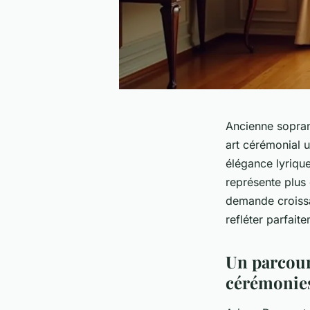
Ancienne sopran
art cérémonial u
élégance lyriqu
représente plus
demande croiss
refléter parfait
Un parcours
cérémonie