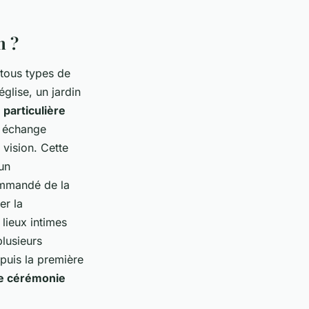
n ?
 tous types de
glise, un jardin
 particulière
r échange
vision. Cette
 un
ommandé de la
er la
 lieux intimes
plusieurs
puis la première
e cérémonie