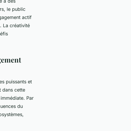
ce à des
rs, le public
ngagement actif
 La créativité
éfis
ngement
s puissants et
t
dans cette
 immédiate. Par
équences du
cosystèmes,