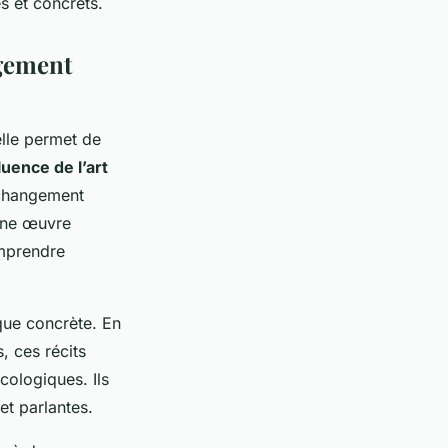
s et concrets.
ngement
elle permet de
luence de l’art
 changement
une œuvre
omprendre
que concrète. En
, ces récits
cologiques. Ils
et parlantes.