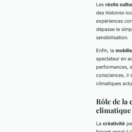
Les
récits cultu
des histoires lo
expériences con
dépasse le simpl
sensibilisation.
Enfin, la
mobilis
spectateur en ac
performances, el
consciences, il 
climatiques actu
Rôle de la 
climatique
La
créativité
per
faisant appel à l