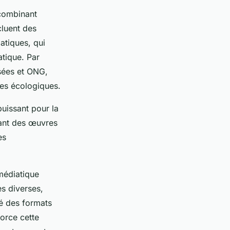
 combinant
luent des
atiques, qui
matique. Par
sées et ONG,
ges écologiques.
puissant pour la
sant des œuvres
es
médiatique
es diverses,
té des formats
force cette