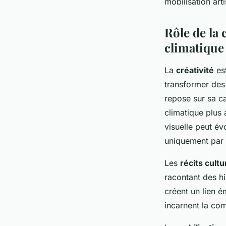
mobilisation art
Rôle de la 
climatique
La
créativité
est
transformer des
repose sur sa c
climatique plus
visuelle peut é
uniquement par 
Les
récits cultu
racontant des h
créent un lien 
incarnent la com