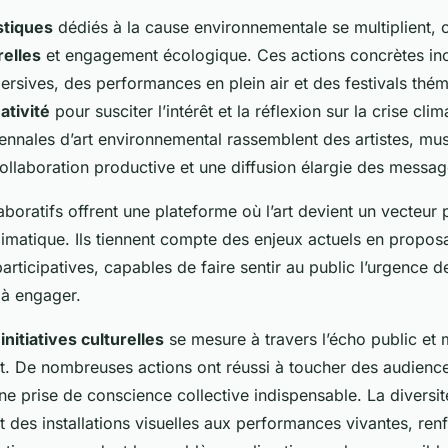
stiques
dédiés à la cause environnementale se multiplient,
relles
et engagement écologique. Ces actions concrètes inc
rsives, des performances en plein air et des festivals thém
ativité
pour susciter l’intérêt et la réflexion sur la crise cli
ennales d’art environnemental rassemblent des artistes, mu
collaboration productive et une diffusion élargie des messa
aboratifs offrent une plateforme où l’art devient un vecteur 
climatique. Ils tiennent compte des enjeux actuels en propo
participatives, capables de faire sentir au public l’urgence d
 à engager.
s
initiatives culturelles
se mesure à travers l’écho public et 
nt. De nombreuses actions ont réussi à toucher des audienc
une prise de conscience collective indispensable. La diversi
ant des installations visuelles aux performances vivantes, ren