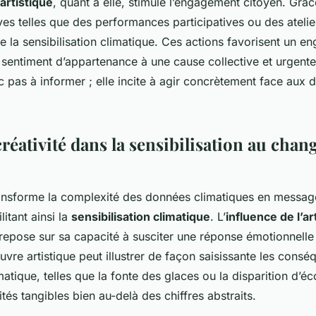
artistique
, quant à elle, stimule l’engagement citoyen. Grâ
tives telles que des performances participatives ou des atelie
e la sensibilisation climatique. Ces actions favorisent un e
 sentiment d’appartenance à une cause collective et urgente.
c pas à informer ; elle incite à agir concrètement face aux d
créativité dans la sensibilisation au cha
nsforme la complexité des données climatiques en message
litant ainsi la
sensibilisation climatique
. L’
influence de l’ar
epose sur sa capacité à susciter une réponse émotionnelle
re artistique peut illustrer de façon saisissante les cons
tique, telles que la fonte des glaces ou la disparition d’é
ités tangibles bien au-delà des chiffres abstraits.