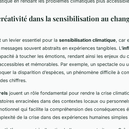
istique en rendant les problèmes climatiques plus accessible
créativité dans la sensibilisation au cha
 un levier essentiel pour la
sensibilisation climatique
, car 
 messages souvent abstraits en expériences tangibles. L’
inf
apacité à toucher les émotions, rendant ainsi les enjeux du
 accessibles et mémorables. Par exemple, un spectacle ou 
voquer la disparition d’espèces, un phénomène difficile à c
des chiffres.
rels
jouent un rôle fondamental pour rendre la crise climati
istoires enracinées dans des contextes locaux ou personnels
émotionnel qui facilite la compréhension des conséquences é
plexité de la crise dans des expériences humaines simples 