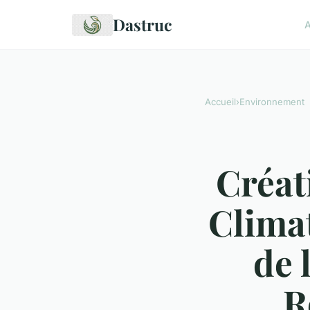
Dastruc
A
Accueil
›
Environnement
Créat
Climat
de 
R