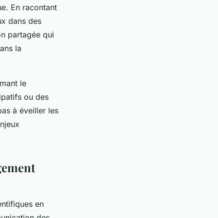
ue. En racontant
aux dans des
on partagée qui
ans la
mant le
ipatifs ou des
as à éveiller les
enjeux
ngement
ntifiques en
unication des