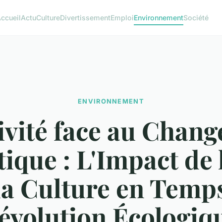
ccueil
Actu
Culture
Divertissement
Emploi
Environnement
Société
ENVIRONNEMENT
ivité face au Chan
ique : L'Impact de l
la Culture en Temp
évolution Écologiq