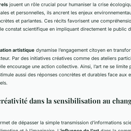
rels
jouent un rôle crucial pour humaniser la crise écologiq
cales et personnelles, ils ancrent les enjeux environnement
crètes et parlantes. Ces récits favorisent une compréhensi
e constat scientifique en impliquant directement le public d
ation artistique
dynamise l’engagement citoyen en transfor
teur. Par des initiatives créatives comme des ateliers partic
le encourage une action collective. Ainsi, l’art ne se limite p
stimule aussi des réponses concrètes et durables face aux 
els.
créativité dans la sensibilisation au cha
met de dépasser la simple transmission d’informations scie
’émotion et à l’imaginaire. L’
influence de l’art
dans la comm