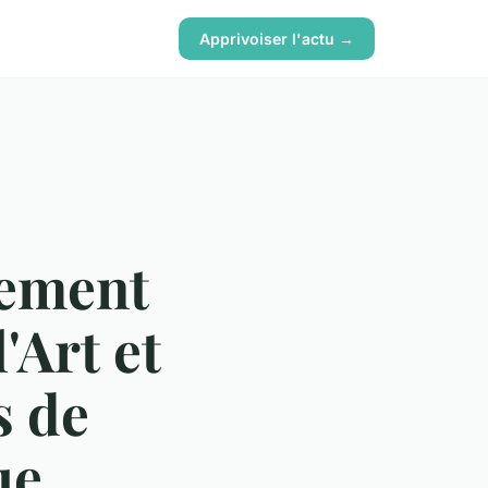
Apprivoiser l'actu →
gement
'Art et
s de
ue