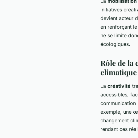
La
mobilisation 
initiatives créa
devient acteur d
en renforçant le
ne se limite don
écologiques.
Rôle de la 
climatique
La
créativité
tra
accessibles, faci
communication r
exemple, une œuv
changement clima
rendant ces réal