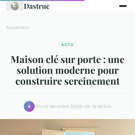
Dastruc
Accueil
›
Actu
ACTU
Maison clé sur porte : une
solution moderne pour
construire sereinement
Amir
23 décembre 2025
6 min de lecture
A