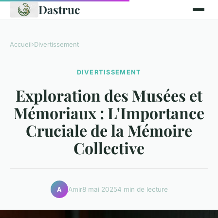
Dastruc
Accueil
›
Divertissement
DIVERTISSEMENT
Exploration des Musées et
Mémoriaux : L'Importance
Cruciale de la Mémoire
Collective
Amir
8 mai 2025
4 min de lecture
A