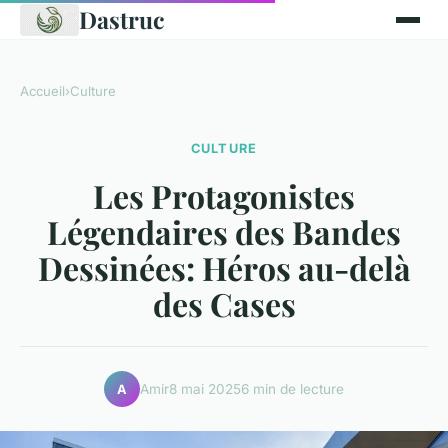
Dastruc
Accueil
›
Culture
CULTURE
Les Protagonistes
Légendaires des Bandes
Dessinées: Héros au-delà
des Cases
Amir
8 mai 2025
6 min de lecture
A